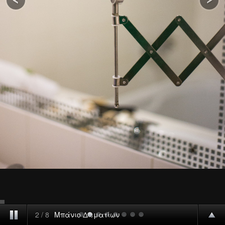
2
/
8
Μπάνιο Δωματίων