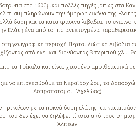
ότρυπα στα 1600μ.και πολλές πηγές ,όπως στα Κανά
κ.λ.π. συμπληρώνουν την όμορφη εικόνα της Ελάτης
ολλά δάση και τα καταπράσινα λιβάδια, το υγιεινό 
ην Ελάτη ένα από τα πιο ανεπτυγμένα παραθεριστικ
η στη γεωγραφική περιοχή Περτουλιώτικα Λιβάδια σ
χίζοντας από εκεί και διανύοντας 3 περιπού χλμ. 
από τα Τρίκαλα και είναι χτισμένο αμφιθεατρικά σ
ίζει να επισκεφθούμε το Νεραϊδοχώρι , το Δροσοχώρ
Ασπροποτάμου (Αχελώος).
 Τρικάλων με τα πυκνά δάση ελάτης, τα καταπράσιν
ίου που δεν έχει να ζηλέψει τίποτα από τους φημ
Άλπεων.