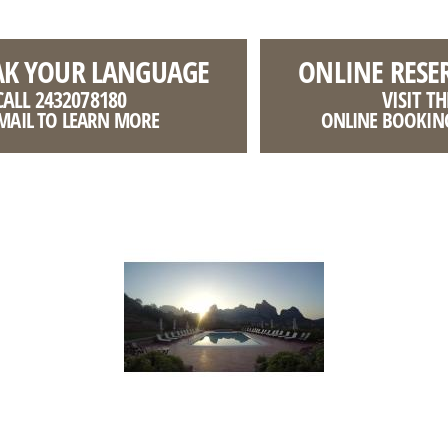
AK YOUR LANGUAGE
ONLINE RESE
CALL 2432078180
VISIT TH
MAIL TO LEARN MORE
ONLINE BOOKIN