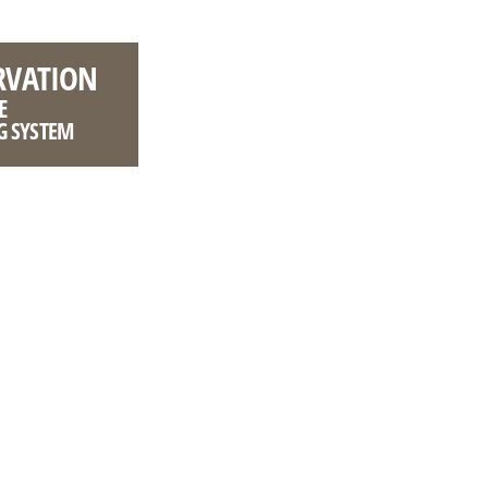
RVATION
E
G SYSTEM