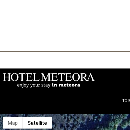
Το ξενοδοχείο
Διαμονή
Παροχές
Εκδηλώσεις
Φωτογραφίες
Online Booking
Μετέωρα
Blog
Επικοινωνία
Ελληνικά
English
ΤΟ 
Map
Satellite