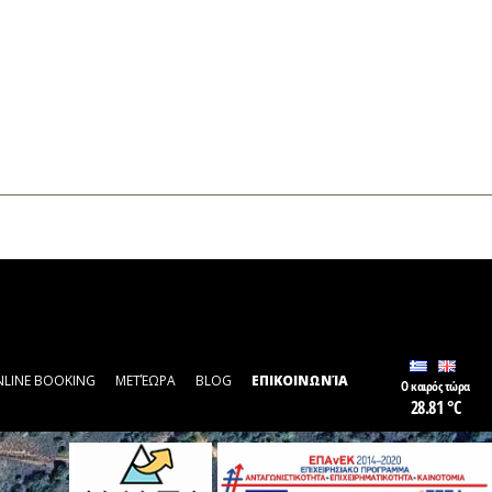
LINE BOOKING
ΜΕΤΈΩΡΑ
BLOG
ΕΠΙΚΟΙΝΩΝΊΑ
Ο καιρός τώρα
28.81 °C