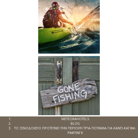
METEORAHOTELS
BLOG
ΤΟ ΞΕΝΟΔΟΧΕΊΟ ΠΡΟΤΕΊΝΕΙ ΤΗΝ ΠΕΡΙΟΧΉ ΤΡΊΑ ΠΟΤΆΜΙΑ ΓΙΑ ΚΑΝΌ-ΚΑΓΙΆΚ-
ΡΆΦΤΙΝΓΚ