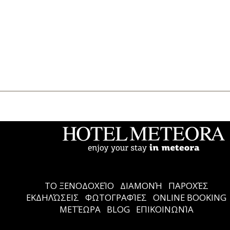
Το ξενοδοχείο
Διαμονή
Παροχές
Εκδηλώσεις
Φωτογραφίες
Online Booking
Μετέωρα
Blog
Επικοινωνία
Ελληνικά
English
ΤΟ ΞΕΝΟΔΟΧΕΊΟ
ΔΙΑΜΟΝΉ
ΠΑΡΟΧΈΣ
ΕΚΔΗΛΏΣΕΙΣ
ΦΩΤΟΓΡΑΦΊΕΣ
ONLINE BOOKING
ΜΕΤΈΩΡΑ
BLOG
ΕΠΙΚΟΙΝΩΝΊΑ