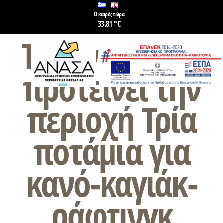
Ο καιρός τώρα
33.81 °C
Το ξενοδοχείο
προτείνει την
περιοχή Τρία
ποτάμια για
κανό-καγιάκ-
ράφτινγκ