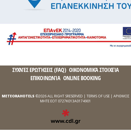
ΣΥΧΝΈΣ ΕΡΩΤΉΣΕΙΣ (FAQ)
ΟΙΚΟΝΟΜΙΚΆ ΣΤΟΙΧΕΊΑ
ΕΠΙΚΟΙΝΩΝΊΑ
ONLINE BOOKING
METEORAHOTELS
©2026 ALL RIGHT SRESERVED |
TERMS OF USE
| ΑΡΙΘΜΟΣ
ΜΗΤΕ ΕΟΤ 0727Κ013Α0174901
EXPERT
WEB