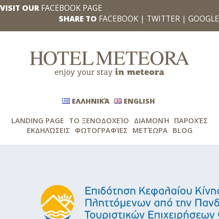
VISIT OUR
FACEBOOK PAGE
SHARE TO
FACEBOOK
|
TWITTER
|
GOOGLE
ΕΛΛΗΝΙΚΆ
ENGLISH
LANDING PAGE
ΤΟ ΞΕΝΟΔΟΧΕΊΟ
ΔΙΑΜΟΝΉ
ΠΑΡΟΧΈΣ
ΕΚΔΗΛΏΣΕΙΣ
ΦΩΤΟΓΡΑΦΊΕΣ
ΜΕΤΈΩΡΑ
BLOG