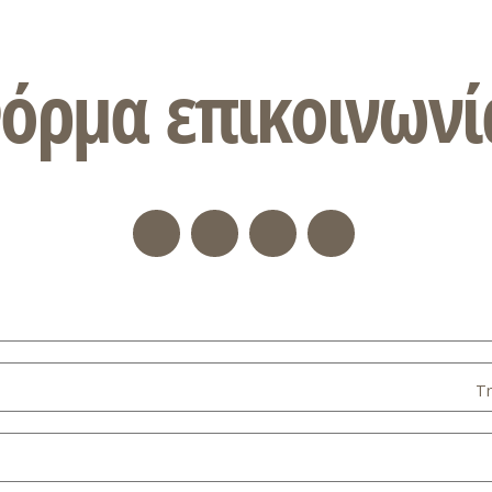
όρμα επικοινωνί
Τ