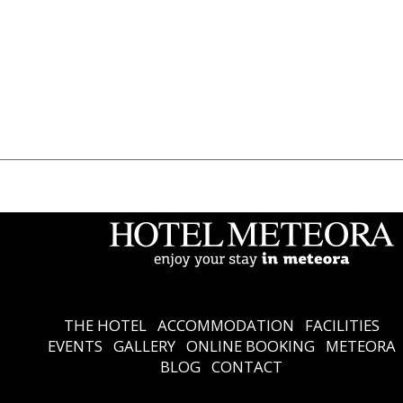
THE HOTEL
Accommodation
Facilities
Events
Gallery
Online Booking
Meteora
Blog
Contact
Ελληνικά
English
THE HOTEL
ACCOMMODATION
FACILITIES
EVENTS
GALLERY
ONLINE BOOKING
METEORA
BLOG
CONTACT